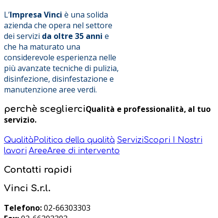
L’
Impresa Vinci
è una solida
azienda che opera nel settore
dei servizi
da oltre 35 anni
e
che ha maturato una
considerevole esperienza nelle
più avanzate tecniche di pulizia,
disinfezione, disinfestazione e
manutenzione aree verdi.
Qualità e professionalità, al tuo
perchè
sceglierci
servizio.
Qualità
Politica della qualità
Servizi
Scopri I Nostri
lavori
Aree
Aree di intervento
Contatti
rapidi
Vinci S.r.l.
Telefono:
02-66303303