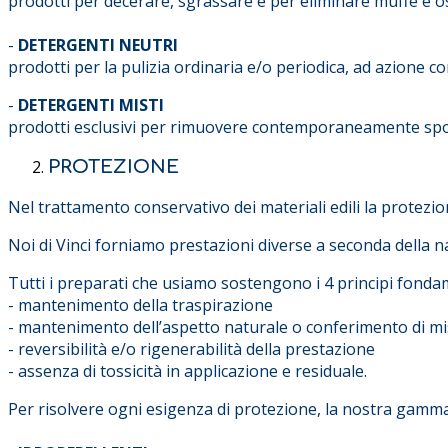
prodotti per decerare, sgrassare e per eliminare muffe e o
-
DETERGENTI NEUTRI
prodotti per la pulizia ordinaria e/o periodica, ad azione co
-
DETERGENTI MISTI
prodotti esclusivi per rimuovere contemporaneamente sporc
PROTEZIONE
Nel trattamento conservativo dei materiali edili la protez
Noi di Vinci forniamo prestazioni diverse a seconda della nat
Tutti i preparati che usiamo sostengono i 4 principi fon
- mantenimento della traspirazione
- mantenimento dell’aspetto naturale o conferimento di mi
- reversibilità e/o rigenerabilità della prestazione
- assenza di tossicità in applicazione e residuale.
Per risolvere ogni esigenza di protezione, la nostra gamma d